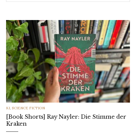
CATEGORIES
KI
,
SCIENCE FICTION
[Book Shorts] Ray Nayler: Die Stimme der
Kraken