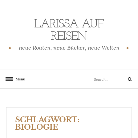
Skip
to
content
LARISSA AUF
REISEN
neue Routen, neue Bücher, neue Welten
Search
Menu
Search
for:
SCHLAGWORT:
BIOLOGIE