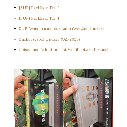
[SUP] Packliste Teil 2
[SUP] Packliste Teil 1
SUP-Wandern auf der Lahn (Wetzlar-Fürfurt)
Bücherstapel Update (Q2/2025)
Reisen und Arbeiten – Ist Vanlife etwas für mich?