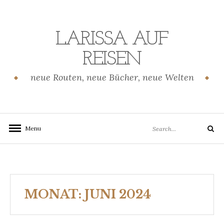
Skip
to
content
LARISSA AUF
REISEN
neue Routen, neue Bücher, neue Welten
Search
Menu
Search
for:
MONAT:
JUNI 2024