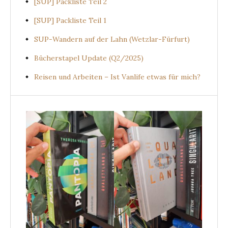
[SUP] Packliste Teil 2
[SUP] Packliste Teil 1
SUP-Wandern auf der Lahn (Wetzlar-Fürfurt)
Bücherstapel Update (Q2/2025)
Reisen und Arbeiten – Ist Vanlife etwas für mich?