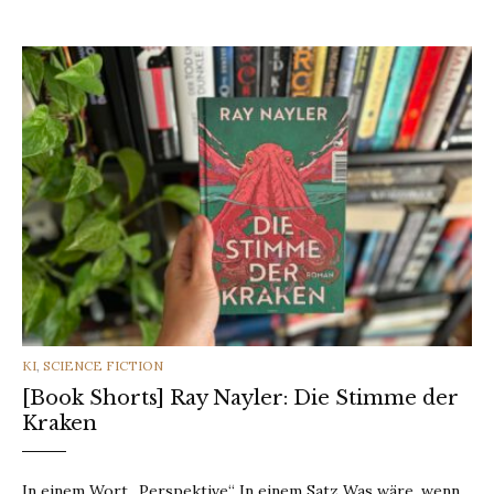
CATEGORIES
KI
,
SCIENCE FICTION
[Book Shorts] Ray Nayler: Die Stimme der
Kraken
In einem Wort „Perspektive“ In einem Satz Was wäre, wenn