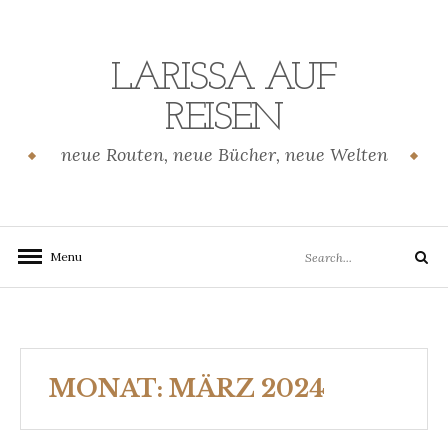
Skip
to
content
LARISSA AUF
REISEN
neue Routen, neue Bücher, neue Welten
Search
Menu
Search
for:
MONAT:
MÄRZ 2024