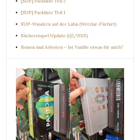
[SUP] Packliste Teil 2
[SUP] Packliste Teil 1
SUP-Wandern auf der Lahn (Wetzlar-Fürfurt)
Bücherstapel Update (Q2/2025)
Reisen und Arbeiten – Ist Vanlife etwas für mich?