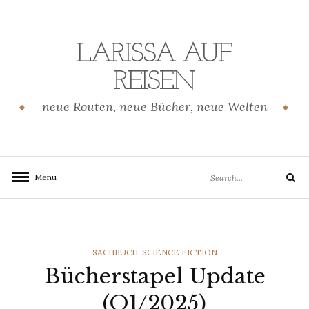
Skip
to
content
LARISSA AUF
REISEN
neue Routen, neue Bücher, neue Welten
Search
Menu
Search
for:
CATEGORIES
SACHBUCH
,
SCIENCE FICTION
Bücherstapel Update
(Q1/2025)