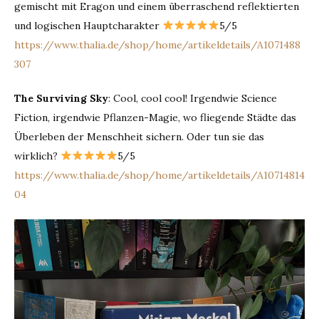
gemischt mit Eragon und einem überraschend reflektierten
und logischen Hauptcharakter
5/5
https://www.thalia.de/shop/home/artikeldetails/A1071488
307
The Surviving Sky
: Cool, cool cool! Irgendwie Science
Fiction, irgendwie Pflanzen-Magie, wo fliegende Städte das
Überleben der Menschheit sichern. Oder tun sie das
wirklich?
5/5
https://www.thalia.de/shop/home/artikeldetails/A10714814
04