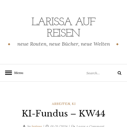
Skip
to
content
LARISSA AUF
REISEN
neue Routen, neue Bücher, neue Welten
Search
Menu
Search
for:
CATEGORIES
ARBEITEN
,
KI
KI-Fundus – KW44
on
by
larissa
01/11/2024
Leave a Comment