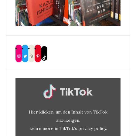
Instagram
Twitter
Goodreads
Pinterest
TikTok
Inhalt
von
TikTok
anzeigen
Hier klicken, um den Inhalt von TikTok
anzuzeigen.
Learn more in
TikTok’s privacy policy
.