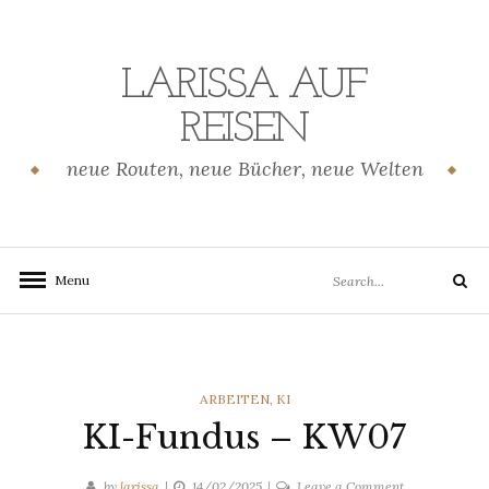
Skip
to
content
LARISSA AUF
REISEN
neue Routen, neue Bücher, neue Welten
Search
Menu
Search
for:
CATEGORIES
ARBEITEN
,
KI
KI-Fundus – KW07
on
by
larissa
14/02/2025
Leave a Comment