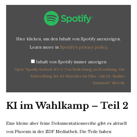
Display
"Spotify
Embed:
#3-
2:
Von
Bedrohung
zu
Beziehung:
Hier klicken, um den Inhalt von Spotify anzuzeigen.
Die
Entwicklung
der
Learn more in
Spotify’s privacy policy
.
KI-
Narrative
im
Film
Inhalt von Spotify immer anzeigen
–
mit
Open "Spotify Embed: #3-2: Von Bedrohung zu Beziehung: Die
Dr.
Nadine
Entwicklung der KI-Narrative im Film – mit Dr. Nadine
Hammele"
Hammele" directly
from
Spotify
KI im Wahlkamp – Teil 2
Eine kleine aber feine Dokumentationsreihe gibt es aktuell
von Phoenix in der ZDF Mediathek. Die Teile haben